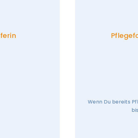
ferin
Pflegef
Wenn Du bereits Pfl
bi