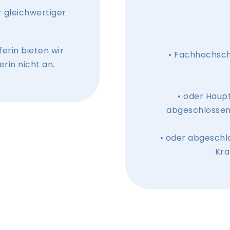
 gleichwertiger
erin bieten wir
• Fachhochschu
rin nicht an.
• oder Haup
abgeschlossene
• oder abgeschlo
Kra