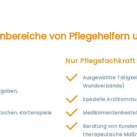
­bereiche von Pflegehelfern u
Nur Pflegefachkraft
Ausgewählte Tätigkei
Wundverbände)
dgaben,
Spezielle Arztkommun
chen, Kartenspiele
Medikamentenbestel
Beratung von Kunden 
therapeutische Ma