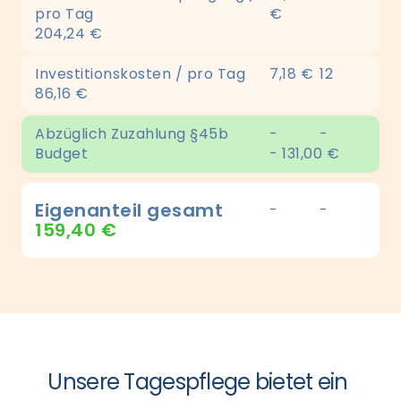
pro Tag
€
204,24 €
Investitionskosten / pro Tag
7,18 €
12
86,16 €
Abzüglich Zuzahlung §45b
-
-
Budget
- 131,00 €
Eigenanteil gesamt
-
-
159,40 €
Unsere Tagespflege bietet ein