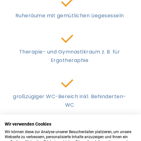
Ruheräume mit gemütlichen Liegesesseln
Therapie- und Gymnastikraum z. B. für
Ergotheraphie
großzügiger WC-Bereich inkl. Behinderten-
Kundenbewertungen und Erfahrungen zu
WC
 Tagespflege Schillerstraße
SEHR GUT
%
100
Wir verwenden Cookies
Empfehlungen auf
Wir können diese zur Analyse unserer Besucherdaten platzieren, um unsere
ProvenExpert.com
5,00
/
5,00
Webseite zu verbessern, personalisierte Inhalte anzuzeigen und Ihnen ein